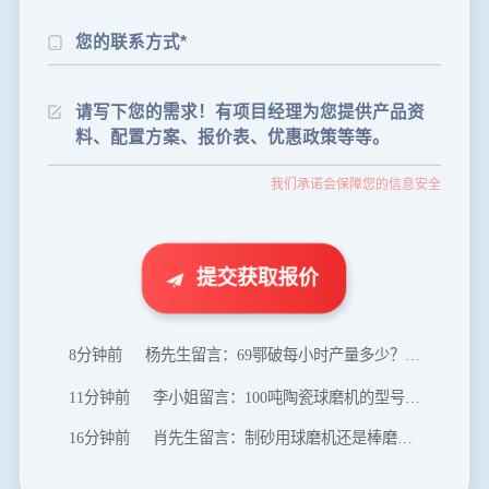
24分钟前
朱先生留言：制砂机3000吨一套多少钱？
35分钟前
张先生留言：碎石机有几种型号？碎石机械设备一套价格？
我们承诺会保障您的信息安全
46分钟前
武先生留言：年产100万吨机制砂，用什么设备？
1分钟前
谢先生留言：球磨机多少钱一台？提供型号和参数。
2分钟前
王先生留言：建一条石料破碎生产线，规模300吨/小时，提供设备选型和报价。
提交获取报价
5分钟前
陈先生留言：每小时100吨建筑垃圾粉碎机？推荐用什么型号？
8分钟前
杨先生留言：69鄂破每小时产量多少？参数和工作视频。
11分钟前
李小姐留言：100吨陶瓷球磨机的型号和参数？
16分钟前
肖先生留言：制砂用球磨机还是棒磨机？每小时100吨价格。
20分钟前
马先生留言：提供移动破碎机图片价格表。