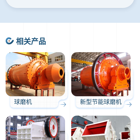
24分钟前
朱先生留言：制砂机3000吨一套多少钱？
35分钟前
张先生留言：碎石机有几种型号？碎石机械设备一套价格？
46分钟前
武先生留言：年产100万吨机制砂，用什么设备？
相关产品
1分钟前
谢先生留言：球磨机多少钱一台？提供型号和参数。
2分钟前
王先生留言：建一条石料破碎生产线，规模300吨/小时，提供设备选型和报价。
5分钟前
陈先生留言：每小时100吨建筑垃圾粉碎机？推荐用什么型号？
球磨机
新型节能球磨机