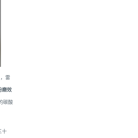
求，雷
粉磨效
的碳酸
三十