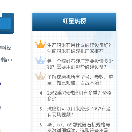
红星热榜
生产鸡米石用什么破碎设备好?
1
物料经
河南鸡米石破碎机厂家推荐
制备市
建一个煤矸石砖厂需要投资多少
2
钱？需要用到哪些破碎设备？
了解球磨机所有型号、参数、重
3
量，知己知彼，百战不殆！
2米2乘7米球磨机有多重？价格
4
多少
球磨机可以用来磨沙子吗?有没
5
有现场视频？
46、57、69鄂式破石机规格与
6
参数详细解读，选购设备不马