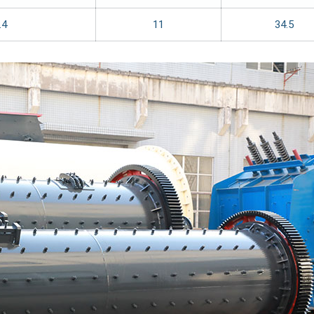
.4
11
34.5