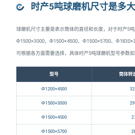
时产5吨球磨机尺寸是多
球磨机尺寸主要是表示筒体的直径和长度，对于时产5吨处理
Ф1500×3000、Ф1500×4500、Ф1500×5700、Ф
可根据各方面需要选择，具体时产5吨球磨机型号参数如
型号
筒体转速
Ф1200×4500
32
Ф1500×3000
29
Ф1500×4500
2
Ф1500×5700
2