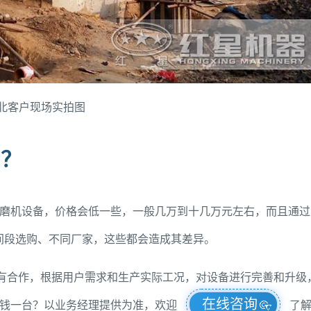
北客户现场实拍图
台？
球磨机设备，价格会低一些，一般几万到十几万元左右，而且通过
间段选购、不同厂家，这些都会造成其差异。
有合作，根据用户需求和生产实际工况，对设备进行完善和升级
在线咨询
少钱一台？以业务经理提供为准，欢迎
了