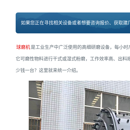
如果您正在寻找相关设备或者想要咨询报价、获取建厂
球磨机
是工业生产中广泛使用的高细研磨设备，每小时产量
它可磨性物料进行干式或湿式粉磨，工作效率高、出料
少钱一台？这里就来统一介绍。