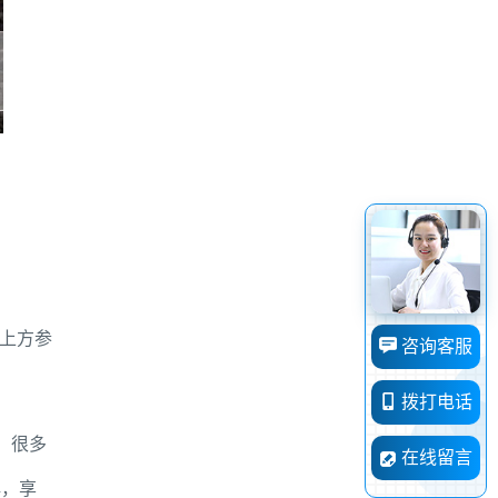
上方参
咨询客服
拨打电话
，很多
在线留言
解，享