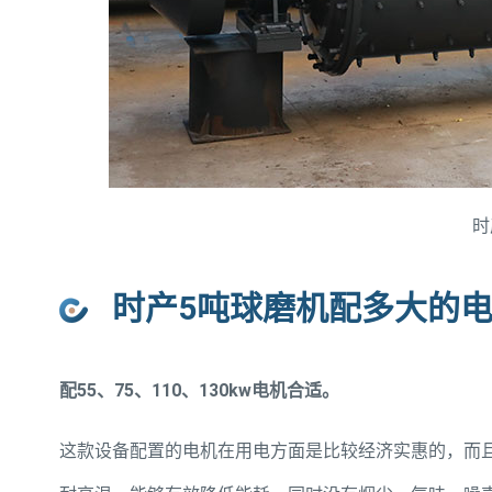
时
时产5吨球磨机配多大的
配55、75、110、130kw电机合适。
这款设备配置的电机在用电方面是比较经济实惠的，而