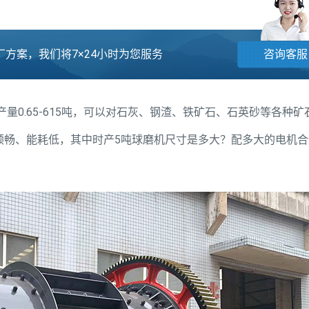
方案，我们将7×24小时为您服务
咨询客服
0.65-615吨，可以对石灰、钢渣、铁矿石、石英砂等各种矿
顺畅、能耗低，其中时产5吨球磨机尺寸是多大？配多大的电机合