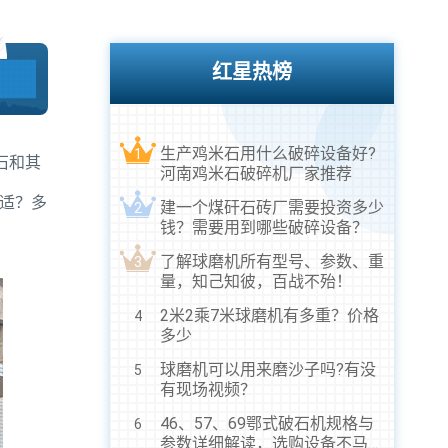
红星热榜
生产鸡米石用什么破碎设备好?
1
石和其
河南鸡米石破碎机厂家推荐
适？多
建一个煤矸石砖厂需要投资多少
2
钱？需要用到哪些破碎设备？
了解球磨机所有型号、参数、重
3
量，知己知彼，百战不殆！
2米2乘7米球磨机有多重？价格
4
多少
球磨机可以用来磨沙子吗?有没
5
有现场视频？
46、57、69鄂式破石机规格与
6
参数详细解读，选购设备不马