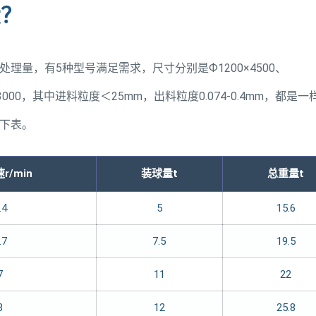
大？
量，有5种型号满足需求，尺寸分别是Ф1200×4500、
1830×3000，其中进料粒度＜25mm，出料粒度0.074-0.4mm，都是
下表。
r/min
装球量t
总重量t
.4
5
15.6
.7
7.5
19.5
7
11
22
8
12
25.8