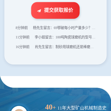
2分钟前
王先生留言：建一条石料破碎生产线，规模300吨/小时，提供设备选型和报价。
提交获取报价
5分钟前
陈先生留言：每小时100吨建筑垃圾粉碎机？推荐用什么型号？
8分钟前
杨先生留言：69鄂破每小时产量多少？参数和工作视频。
11分钟前
李小姐留言：100吨陶瓷球磨机的型号和参数？
16分钟前
肖先生留言：制砂用球磨机还是棒磨机？每小时100吨价格。
20分钟前
马先生留言：提供移动破碎机图片价格表。
24分钟前
朱先生留言：制砂机3000吨一套多少钱？
35分钟前
张先生留言：碎石机有几种型号？碎石机械设备一套价格？
46分钟前
武先生留言：年产100万吨机制砂，用什么设备？
1分钟前
谢先生留言：球磨机多少钱一台？提供型号和参数。
2分钟前
王先生留言：建一条石料破碎生产线，规模300吨/小时，提供设备选型和报价。
40
+
11年大型矿山机械制造史