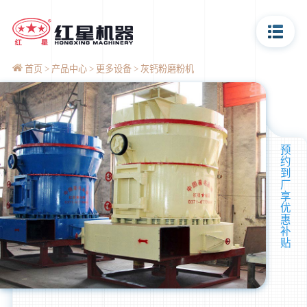
首页
产品中心
更多设备
灰钙粉磨粉机
预
约
到
厂
享
优
惠
补
贴