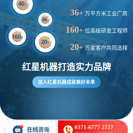
5分钟前
陈先生留言：每小时100吨建筑垃圾粉碎机？推荐用什么型号？
36
+
万平方米工业厂房
160
+
位高级研发工程师
20
+
万家客户共同选择
红星机器打造实力品牌
加入红星机器成就美好未来
0371-6777 2727
1
在线咨询